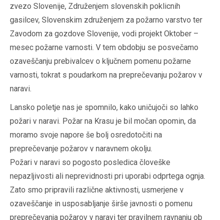
zvezo Slovenije, Združenjem slovenskih poklicnih
gasilcev, Slovenskim združenjem za požarno varstvo ter
Zavodom za gozdove Slovenije, vodi projekt Oktober –
mesec požarne varnosti. V tem obdobju se posvečamo
ozaveščanju prebivalcev o ključnem pomenu požarne
varnosti, tokrat s poudarkom na preprečevanju požarov v
naravi.
Lansko poletje nas je spomnilo, kako uničujoči so lahko
požari v naravi. Požar na Krasu je bil močan opomin, da
moramo svoje napore še bolj osredotočiti na
preprečevanje požarov v naravnem okolju.
Požari v naravi so pogosto posledica človeške
nepazljivosti ali neprevidnosti pri uporabi odprtega ognja.
Zato smo pripravili različne aktivnosti, usmerjene v
ozaveščanje in usposabljanje širše javnosti o pomenu
preprečevanja požarov v naravi ter pravilnem ravnanju ob