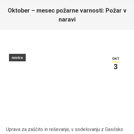
Oktober – mesec požarne varnosti: Požar v
naravi
You are here:
novice
OKT
3
Uprava za zaščito in reševanje, v sodelovanju z Gasilsko