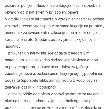
požaru in po njem. Napotki so prilagojeni tudi za osebe z
okvaro vida in natisnjeni v prilagojeni pisavi.
V gradivu najdete informacije o vzrokih za nastanek požara
v naravi, preventivne napotke za varno kurjenje na prostem,
usmeritve za ravnanje ob evakuaciji in po njej ter druge
koristne nasvete. Spodaj izpostavljamo nekaj osnovnih
napotkov:
– pri kurjenju v naravi kurišče obdajte z negorljivim
materialom, kurjenje vedno nadzoruje polnoletna oseba,
pripravite opremo, naprave in sredstva za gašenje
začetnega požara, po končanem kurjenju ogenj popolnima
pogasite (uporabite lahko zemljo, vedro z vodo, cev za
zalivanje, gasilnik in podobno);
– da ne bi prišlo do požara v naravi poskrbite za urejeno
okolico doma, ne odmetavajte cigaretnih ogorkov, po
gozdu in suhi travi se ne vozite z motorji, štirikolesniki in