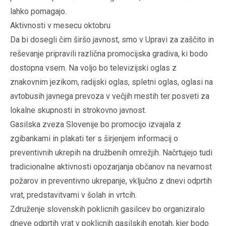
lahko pomagajo.
Aktivnosti v mesecu oktobru
Da bi dosegli čim širšo javnost, smo v Upravi za zaščito in
reševanje pripravili različna promocijska gradiva, ki bodo
dostopna vsem. Na voljo bo televizijski oglas z
znakovnim jezikom, radijski oglas, spletni oglas, oglasi na
avtobusih javnega prevoza v večjih mestih ter posveti za
lokalne skupnosti in strokovno javnost.
Gasilska zveza Slovenije bo promocijo izvajala z
zgibankami in plakati ter s širjenjem informacij o
preventivnih ukrepih na družbenih omrežjih. Načrtujejo tudi
tradicionalne aktivnosti opozarjanja občanov na nevarnost
požarov in preventivno ukrepanje, vključno z dnevi odprtih
vrat, predstavitvami v šolah in vrtcih.
Združenje slovenskih poklicnih gasilcev bo organiziralo
dneve odprtih vrat v poklicnih gasilskih enotah, kjer bodo