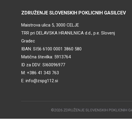
ZDRUŽENJE SLOVENSKIH POKLICNIH GASILCEV
Maistrova ulica 5, 3000 CELJE
TRR pri DELAVSKA HRANILNICA d.d., p.e. Slovenj
Gradec
IBAN: SI56 6100 0001 3860 580
Matična številka: 5913764
ID za DDV: SI60096977
M: +386 41 343 763
E: info@zspg112.si
©2026 ZDRUŽENJE SLOVENSKIH POKLICNIH GA