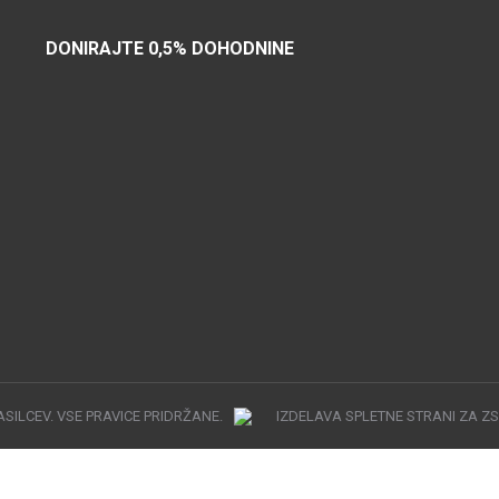
DONIRAJTE 0,5% DOHODNINE
SILCEV. VSE PRAVICE PRIDRŽANE.
IZDELAVA SPLETNE STRANI ZA ZS