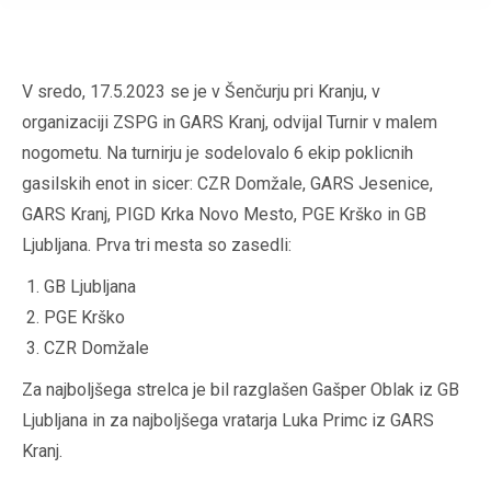
V sredo, 17.5.2023 se je v Šenčurju pri Kranju, v
organizaciji ZSPG in GARS Kranj, odvijal Turnir v malem
nogometu. Na turnirju je sodelovalo 6 ekip poklicnih
gasilskih enot in sicer: CZR Domžale, GARS Jesenice,
GARS Kranj, PIGD Krka Novo Mesto, PGE Krško in GB
Ljubljana. Prva tri mesta so zasedli:
GB Ljubljana
PGE Krško
CZR Domžale
Za najboljšega strelca je bil razglašen Gašper Oblak iz GB
Ljubljana in za najboljšega vratarja Luka Primc iz GARS
Kranj.