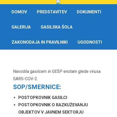
DOMOV
PREDSTAVITEV
DOKUMENTI
GALERIJA
GASILSKA ŠOLA
ZAKONODAJA IN PRAVILNIKI
UGODNOSTI
Navodila gasilcem in GEŠP enotam glede virusa
SARS-COV-2.
SOP/SMERNICE:
POSTOPKOVNIK GASILCI
POSTOPKOVNIK O RAZKUŽEVANJU
OBJEKTOV V JAVNEM SEKTORJU