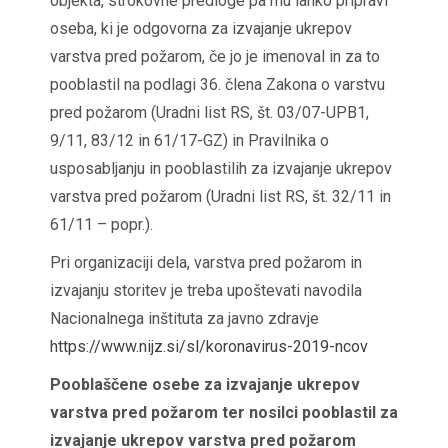
objekta, strokovne predloge pa mu lahko pripravi
oseba, ki je odgovorna za izvajanje ukrepov
varstva pred požarom, če jo je imenoval in za to
pooblastil na podlagi 36. člena Zakona o varstvu
pred požarom (Uradni list RS, št. 03/07-UPB1,
9/11, 83/12 in 61/17-GZ) in Pravilnika o
usposabljanju in pooblastilih za izvajanje ukrepov
varstva pred požarom (Uradni list RS, št. 32/11 in
61/11 – popr.).
Pri organizaciji dela, varstva pred požarom in
izvajanju storitev je treba upoštevati navodila
Nacionalnega inštituta za javno zdravje
https://www.nijz.si/sl/koronavirus-2019-ncov
Pooblaščene osebe za izvajanje ukrepov
varstva pred požarom ter nosilci pooblastil za
izvajanje ukrepov varstva pred požarom