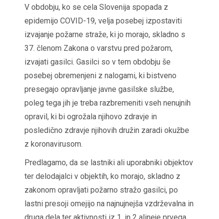
V obdobju, ko se cela Slovenija spopada z
epidemijo COVID-19, velja posebej izpostaviti
izvajanje požarne straže, ki jo morajo, skladno s
37. členom Zakona o varstvu pred požarom,
izvajati gasilci. Gasilci so v tem obdobju še
posebej obremenjeni z nalogami, ki bistveno
presegajo opravljanje javne gasilske službe,
poleg tega jih je treba razbremeniti vseh nenujnih
opravil, ki bi ogrožala njihovo zdravje in
posledično zdravje njihovih družin zaradi okužbe
z koronavirusom.
Predlagamo, da se lastniki ali uporabniki objektov
ter delodajalci v objektih, ko morajo, skladno z
zakonom opravljati požarno stražo gasilci, po
lastni presoji omejijo na najnujnejša vzdrževalna in
druga dela ter aktivnosti iz 1. in 2 alineje prvega