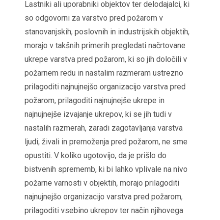
Lastniki ali uporabniki objektov ter delodajalci, ki
so odgovorni za varstvo pred požarom v
stanovanjskih, poslovnih in industrijskih objektih,
morajo v takšnih primerih pregledati načrtovane
ukrepe varstva pred požarom, ki so jih določili v
požarnem redu in nastalim razmeram ustrezno
prilagoditi najnujnejšo organizacijo varstva pred
požarom, prilagoditi najnujnejše ukrepe in
najnujnejše izvajanje ukrepov, ki se jih tudi v
nastalih razmerah, zaradi zagotavljanja varstva
ljudi, živali in premoženja pred požarom, ne sme
opustiti. V koliko ugotovijo, da je prišlo do
bistvenih sprememb, ki bi lahko vplivale na nivo
požarne varnosti v objektih, morajo prilagoditi
najnujnejšo organizacijo varstva pred požarom,
prilagoditi vsebino ukrepov ter način njihovega