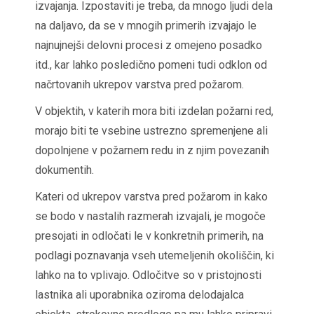
izvajanja. Izpostaviti je treba, da mnogo ljudi dela
na daljavo, da se v mnogih primerih izvajajo le
najnujnejši delovni procesi z omejeno posadko
itd., kar lahko posledično pomeni tudi odklon od
načrtovanih ukrepov varstva pred požarom.
V objektih, v katerih mora biti izdelan požarni red,
morajo biti te vsebine ustrezno spremenjene ali
dopolnjene v požarnem redu in z njim povezanih
dokumentih.
Kateri od ukrepov varstva pred požarom in kako
se bodo v nastalih razmerah izvajali, je mogoče
presojati in odločati le v konkretnih primerih, na
podlagi poznavanja vseh utemeljenih okoliščin, ki
lahko na to vplivajo. Odločitve so v pristojnosti
lastnika ali uporabnika oziroma delodajalca