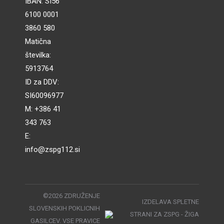
IBAN: SI56
6100 0001
3860 580
Matična
številka:
5913764
ID za DDV:
SI60096977
M: +386 41
343 763
E:
info@zspg112.si
©2026 ZDRUŽENJE
IZDELAVA SPLETNE
SLOVENSKIH POKLICNIH
STRANI ZA ZSPG -
ŽIGA
GASILCEV. VSE PRAVICE