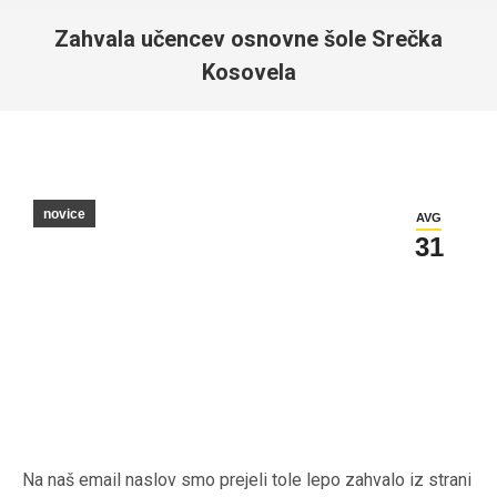
Zahvala učencev osnovne šole Srečka
Kosovela
You are here:
novice
AVG
31
Na naš email naslov smo prejeli tole lepo zahvalo iz strani