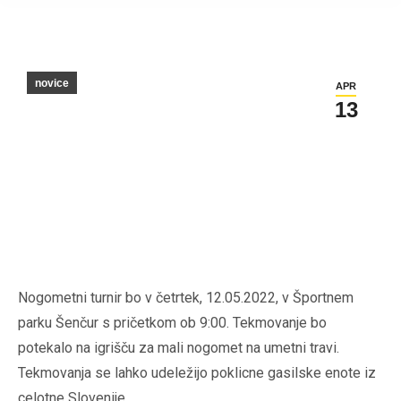
novice
APR
13
Nogometni turnir bo v četrtek, 12.05.2022, v Športnem
parku Šenčur s pričetkom ob 9:00. Tekmovanje bo
potekalo na igrišču za mali nogomet na umetni travi.
Tekmovanja se lahko udeležijo poklicne gasilske enote iz
celotne Slovenije.