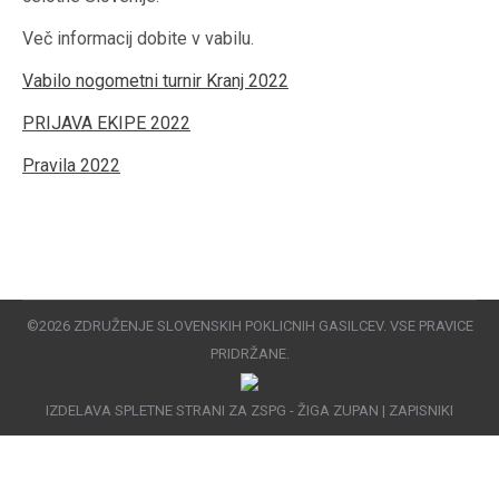
Več informacij dobite v vabilu.
Vabilo nogometni turnir Kranj 2022
PRIJAVA EKIPE 2022
Pravila 2022
©2026 ZDRUŽENJE SLOVENSKIH POKLICNIH GASILCEV. VSE PRAVICE
PRIDRŽANE.
IZDELAVA SPLETNE STRANI ZA ZSPG -
ŽIGA ZUPAN
|
ZAPISNIKI