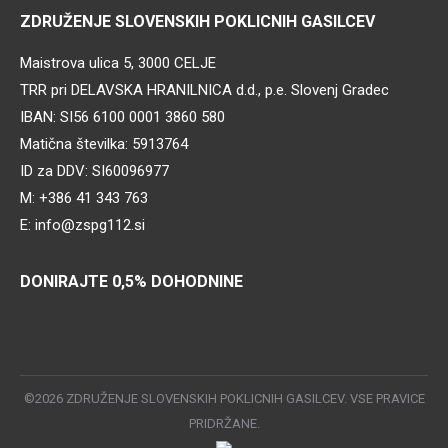
ZDRUŽENJE SLOVENSKIH POKLICNIH GASILCEV
Maistrova ulica 5, 3000 CELJE
TRR pri DELAVSKA HRANILNICA d.d., p.e. Slovenj Gradec
IBAN: SI56 6100 0001 3860 580
Matična številka: 5913764
ID za DDV: SI60096977
M: +386 41 343 763
E: info@zspg112.si
DONIRAJTE 0,5% DOHODNINE
©2026 ZDRUŽENJE SLOVENSKIH POKLICNIH GASILCEV. VSE PRAVICE
PRIDRŽANE.