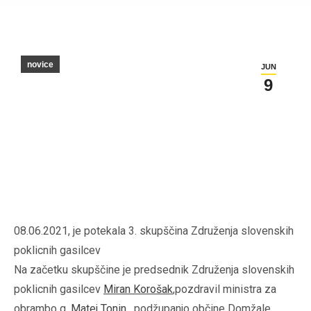
novice
JUN
9
08.06.2021, je potekala 3. skupščina Združenja slovenskih
poklicnih gasilcev
Na začetku skupščine je predsednik Združenja slovenskih
poklicnih gasilcev
Miran Korošak
,pozdravil ministra za
obrambo g.
Matej Tonin
, podžupanjo občine Domžale