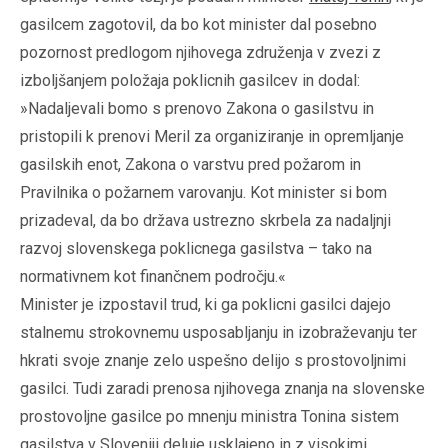
gasilcem zagotovil, da bo kot minister dal posebno
pozornost predlogom njihovega združenja v zvezi z
izboljšanjem položaja poklicnih gasilcev in dodal:
»Nadaljevali bomo s prenovo Zakona o gasilstvu in
pristopili k prenovi Meril za organiziranje in opremljanje
gasilskih enot, Zakona o varstvu pred požarom in
Pravilnika o požarnem varovanju. Kot minister si bom
prizadeval, da bo država ustrezno skrbela za nadaljnji
razvoj slovenskega poklicnega gasilstva – tako na
normativnem kot finančnem področju.«
Minister je izpostavil trud, ki ga poklicni gasilci dajejo
stalnemu strokovnemu usposabljanju in izobraževanju ter
hkrati svoje znanje zelo uspešno delijo s prostovoljnimi
gasilci. Tudi zaradi prenosa njihovega znanja na slovenske
prostovoljne gasilce po mnenju ministra Tonina sistem
gasilstva v Sloveniji deluje usklajeno in z visokimi