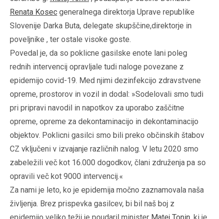
Renata Kosec
generalnega direktorja Uprave republike
Slovenije Darka Buta, delegate skupščine,direktorje in
poveljnike , ter ostale visoke goste.
Povedal je, da so poklicne gasilske enote lani poleg
rednih intervencij opravljale tudi naloge povezane z
epidemijo covid-19. Med njimi dezinfekcijo zdravstvene
opreme, prostorov in vozil in dodal: »Sodelovali smo tudi
pri pripravi navodil in napotkov za uporabo zaščitne
opreme, opreme za dekontaminacijo in dekontaminacijo
objektov. Poklicni gasilci smo bili preko občinskih štabov
CZ vključeni v izvajanje različnih nalog. V letu 2020 smo
zabeležili več kot 16.000 dogodkov, člani združenja pa so
opravili več kot 9000 intervencij.«
Za nami je leto, ko je epidemija močno zaznamovala naša
življenja. Brez prispevka gasilcev, bi bil naš boj z
epidemijo veliko težji je poudaril minister
Matej Tonin
, ki je